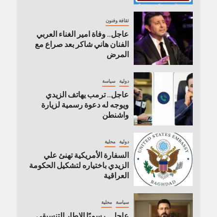
ثقافة وفنون
عاجل.. وفاة امير الغناء العربي
الفنان هاني شاكر بعد صراع مع
المرض
دولية
سياسة
عاجل.. ترمب يهاتف الزيدي
ويوجه له دعوة رسمية لزيارة
واشنطن
دولية
محلية
السفارة الأمريكية تهنئ علي
الزيدي باختياره لتشكيل الحكومة
العراقية
سياسة
محلية
عاجل.. رسميًا الإطار التنسيقي