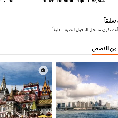
n China.
active caseload drops to 65,804.
تعليقاً
نت تكون
مسجل الدخول
لتضيف تعليقاً.
 من القصص