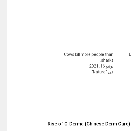
Cows kill more people than
D
sharks.
يونيو 16, 2021
في "Nature"
Rise of C-Derma (Chinese Derm Care)