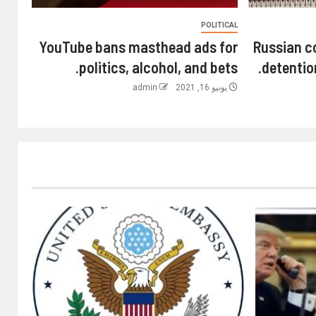
POLITICAL
YouTube bans masthead ads for
Russian c
politics, alcohol, and bets.
detention
يونيو 16, 2021
admin