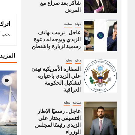
شاكر بعد صراع مع
المرض
اترك 
دولية
سياسة
عاجل.. ترمب يهاتف
يجب أ
الزيدي ويوجه له دعوة
رسمية لزيارة واشنطن
المزيد
دولية
محلية
السفارة الأمريكية تهنئ
علي الزيدي باختياره
لتشكيل الحكومة
العراقية
سياسة
محلية
عاجل.. رسميًا الإطار
التنسيقي يختار علي
الزيدي رئيسًا لمجلس
الوزراء