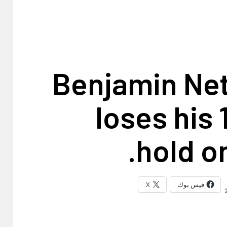
Benjamin Ne
loses his 
hold o
فيس بوك
X