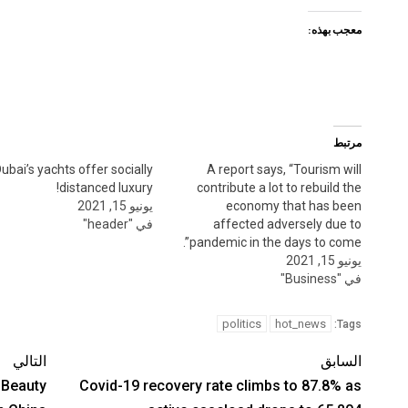
معجب بهذه:
مرتبط
ubai’s yachts offer socially
A report says, “Tourism will
distanced luxury!
contribute a lot to rebuild the
economy that has been
يونيو 15, 2021
affected adversely due to
في "header"
pandemic in the days to come”.
يونيو 15, 2021
في "Business"
politics
hot_news
Tags:
السابق
التالي
 Beauty
Covid-19 recovery rate climbs to 87.8% as