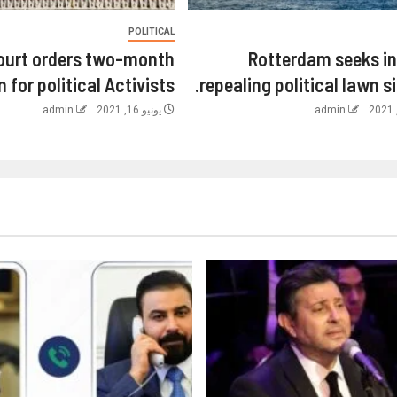
POLITICAL
ourt orders two-month
Rotterdam seeks i
 for political Activists.
repealing political lawn si
admin
يونيو 16, 2021
admin