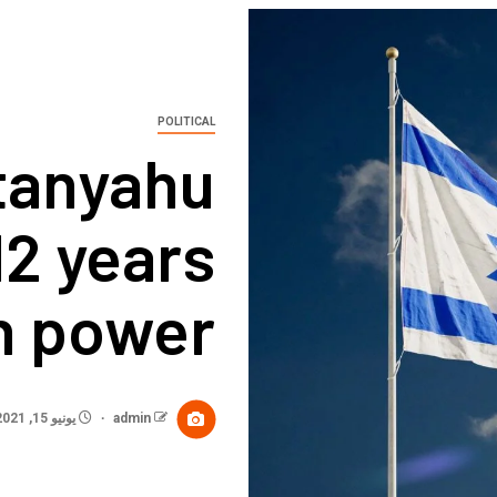
POLITICAL
tanyahu
12 years
n power.
admin
يونيو 15, 2021