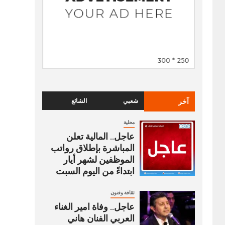
آخر
شعبي
الشائع
محلية
عاجل.. المالية تعلن
المباشرة بإطلاق رواتب
‏الموظفين لشهر أيار
ابتداءً من اليوم السبت
ثقافة وفنون
عاجل.. وفاة امير الغناء
العربي الفنان هاني