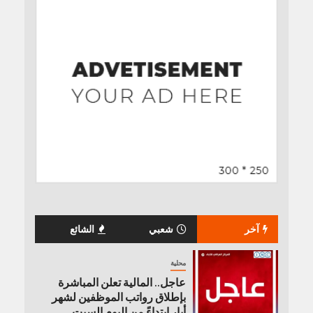
آخر
شعبي
الشائع
محلية
عاجل.. المالية تعلن المباشرة
بإطلاق رواتب ‏الموظفين لشهر
أيار ابتداءً من اليوم السبت