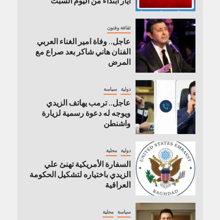
أيار ابتداءً من اليوم السبت
ثقافة وفنون
عاجل.. وفاة امير الغناء العربي
الفنان هاني شاكر بعد صراع مع
المرض
دولية
سياسة
عاجل.. ترمب يهاتف الزيدي
ويوجه له دعوة رسمية لزيارة
واشنطن
دولية
محلية
السفارة الأمريكية تهنئ علي
الزيدي باختياره لتشكيل الحكومة
العراقية
سياسة
محلية