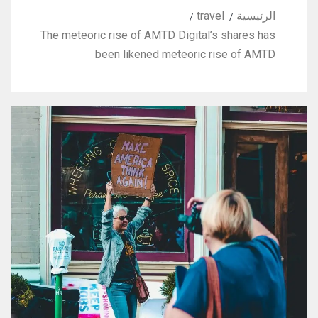
الرئيسية
travel
The meteoric rise of AMTD Digital’s shares has
been likened meteoric rise of AMTD