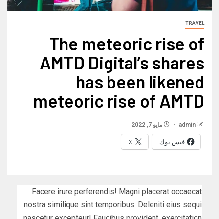
TRAVEL
The meteoric rise of
AMTD Digital’s shares
has been likened
meteoric rise of AMTD
admin
مايو 7, 2022
فيس بوك
X
Facere irure perferendis! Magni placerat occaecat
nostra similique sint temporibus. Deleniti eius sequi
nascetur excepteur! Faucibus provident, exercitation