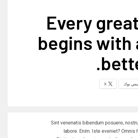
Every grea
begins with
bett
يس بوك
X
Sint venenatis bibendum posuere, nostr
labore. Enim. Iste eveniet? Omnis 