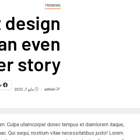
TRENDING
t design
 an even
er story.
ف
admin
مايو 7, 2022
um. Culpa ullamcorper donec tempus et diamlorem itaque,
hac. Qui sequi, nostrum vitae necessitatibus justo! Lorem.