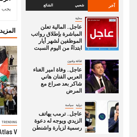
آخر
شعبي
الشائع
يجب أ
محلية
عاجل.. المالية تعلن
المزيد
المباشرة بإطلاق رواتب
‏الموظفين لشهر أيار
ابتداءً من اليوم السبت
ثقافة وفنون
عاجل.. وفاة امير الغناء
العربي الفنان هاني
شاكر بعد صراع مع
المرض
دولية
سياسة
عاجل.. ترمب يهاتف
الزيدي ويوجه له دعوة
TRENDING
رسمية لزيارة واشنطن
Atlas V