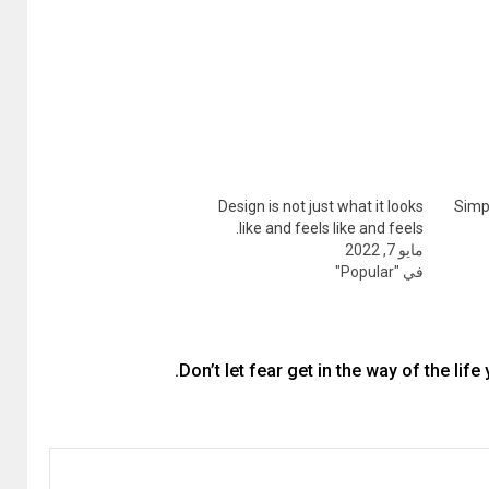
Design is not just what it looks
Simpl
like and feels like and feels.
مايو 7, 2022
في "Popular"
Don’t let fear get in the way of the life 