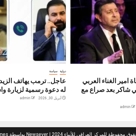
دولية
سياسة
ة امير الغناء العربي
عاجل.. ترمب يهاتف الزيد
ني شاكر بعد صراع مع
له دعوة رسمية لزيارة و
أبريل 30, 2026
admin
admin
وق محفوظة للمركز العراقي للأنباء 2024
|
Newsever
بواسطة AF themes.