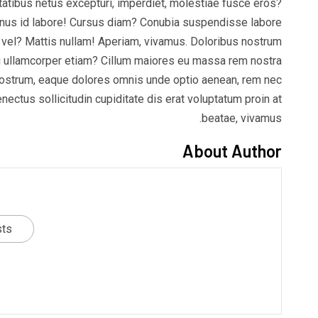
tatibus netus excepturi, imperdiet, molestiae fusce eros?
nus id labore! Cursus diam? Conubia suspendisse labore
vel? Mattis nullam! Aperiam, vivamus. Doloribus nostrum
ullamcorper etiam? Cillum maiores eu massa rem nostra
ostrum, eaque dolores omnis unde optio aenean, rem nec
nectus sollicitudin cupiditate dis erat voluptatum proin at
beatae, vivamus.
About Author
sts