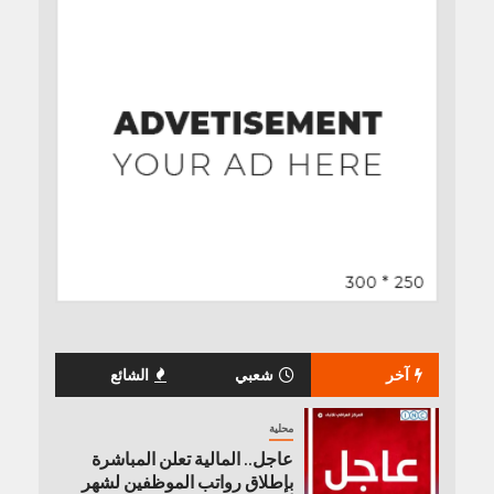
آخر
شعبي
الشائع
محلية
عاجل.. المالية تعلن المباشرة
بإطلاق رواتب ‏الموظفين لشهر