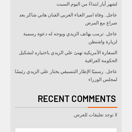
لشهر أيار ابتداءً من اليوم السبت
عاجل.. وفاة امير الغناء العربي الفنان هاني شاكر بعد
صراع مع المرض
عاجل.. ترمب يهاتف الزيدي ويوجه له دعوة رسمية
لزيارة واشنطن
السفارة الأمريكية تهنئ علي الزيدي باختياره لتشكيل
الحكومة العراقية
عاجل.. رسميًا الإطار التنسيقي يختار علي الزيدي رئيسًا
لمجلس الوزراء
RECENT COMMENTS
لا توجد تعليقات للعرض.