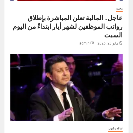
محلية
عاجل.. المالية تعلن المباشرة بإطلاق
رواتب ‏الموظفين لشهر أيار ابتداءً من اليوم
السبت
مايو 23, 2026
admin
ثقافة وفنون