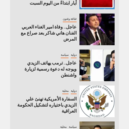
أيار ابتداءً من اليوم السبت
ثقافة وفنون
عاجل.. وفاة امير الغناء العربي
الفنان هاني شاكر بعد صراع مع
المرض
دولية
سياسة
عاجل.. ترمب يهاتف الزيدي
ويوجه له دعوة رسمية لزيارة
واشنطن
دولية
محلية
السفارة الأمريكية تهنئ علي
الزيدي باختياره لتشكيل الحكومة
العراقية
سياسة
محلية