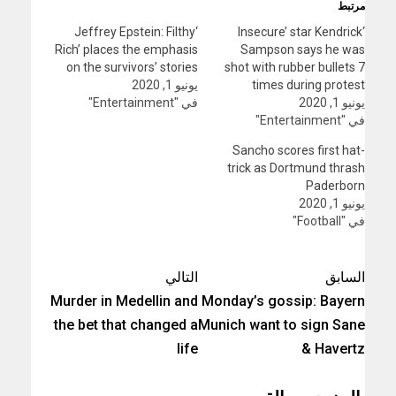
مرتبط
‘Jeffrey Epstein: Filthy
‘Insecure’ star Kendrick
Rich’ places the emphasis
Sampson says he was
on the survivors’ stories
shot with rubber bullets 7
times during protest
يونيو 1, 2020
يونيو 1, 2020
في "Entertainment"
في "Entertainment"
Sancho scores first hat-
trick as Dortmund thrash
Paderborn
يونيو 1, 2020
في "Football"
السابق
التالي
Murder in Medellin and
Monday’s gossip: Bayern
the bet that changed a
Munich want to sign Sane
life
& Havertz