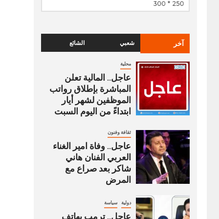
آخر
شعبي
الشائع
محلية
عاجل.. المالية تعلن
المباشرة بإطلاق رواتب
‏الموظفين لشهر أيار
ابتداءً من اليوم السبت
ثقافة وفنون
عاجل.. وفاة امير الغناء
العربي الفنان هاني
شاكر بعد صراع مع
المرض
دولية
سياسة
عاجل.. ترمب يهاتف