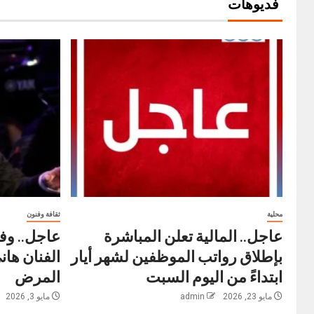
فديوهات
محلية
ثقافة وفنون
عاجل.. المالية تعلن المباشرة
عاجل.. وفا
بإطلاق رواتب ‏الموظفين لشهر أيار
الفنان ها
ابتداءً من اليوم السبت
المرض
مايو 23, 2026
admin
مايو 3, 2026