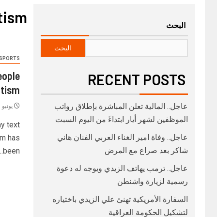
tism
البحث
البحث
SPORTS
eople
RECENT POSTS
tism.
عاجل.. المالية تعلن المباشرة بإطلاق رواتب
يونيو 16, 2021
‏الموظفين لشهر أيار ابتداءً من اليوم السبت
y text
عاجل.. وفاة امير الغناء العربي الفنان هاني
um has
شاكر بعد صراع مع المرض
been...
عاجل.. ترمب يهاتف الزيدي ويوجه له دعوة
رسمية لزيارة واشنطن
السفارة الأمريكية تهنئ علي الزيدي باختياره
لتشكيل الحكومة العراقية