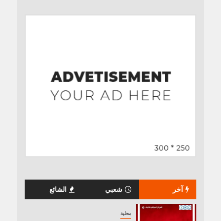
آخر
شعبي
الشائع
محلية