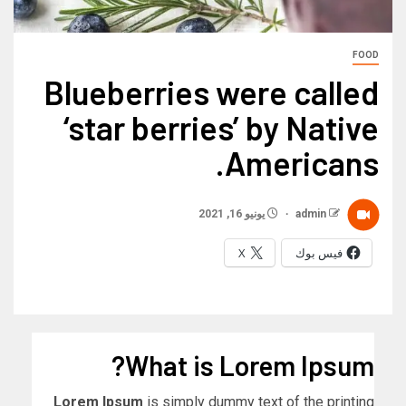
FOOD
Blueberries were called
‘star berries’ by Native
Americans.
admin
يونيو 16, 2021
فيس بوك
X
What is Lorem Ipsum?
Lorem Ipsum
is simply dummy text of the printing