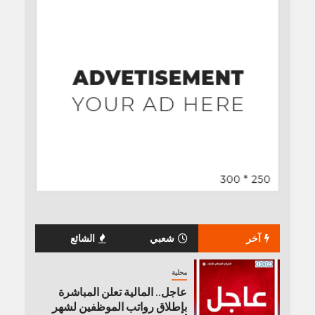
آخر
شعبي
الشائع
محلية
عاجل.. المالية تعلن المباشرة
بإطلاق رواتب ‏الموظفين لشهر