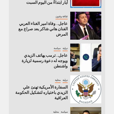
أيار ابتداءً من اليوم السبت
ثقافة وفنون
عاجل.. وفاة امير الغناء العربي
الفنان هاني شاكر بعد صراع مع
المرض
دولية
سياسة
عاجل.. ترمب يهاتف الزيدي
ويوجه له دعوة رسمية لزيارة
واشنطن
دولية
محلية
السفارة الأمريكية تهنئ علي
الزيدي باختياره لتشكيل الحكومة
العراقية
سياسة
محلية