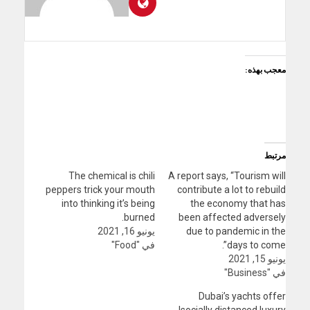
معجب بهذه:
مرتبط
The chemical is chili
A report says, “Tourism will
peppers trick your mouth
contribute a lot to rebuild
into thinking it’s being
the economy that has
burned.
been affected adversely
due to pandemic in the
يونيو 16, 2021
days to come”.
في "Food"
يونيو 15, 2021
في "Business"
Dubai’s yachts offer