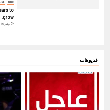
URE
FOOD
ears to
grow.
يونيو 16, 2021
فديوهات