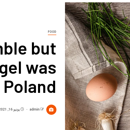
FOOD
ble but
agel was
 Poland.
admin
يونيو 16, 2021