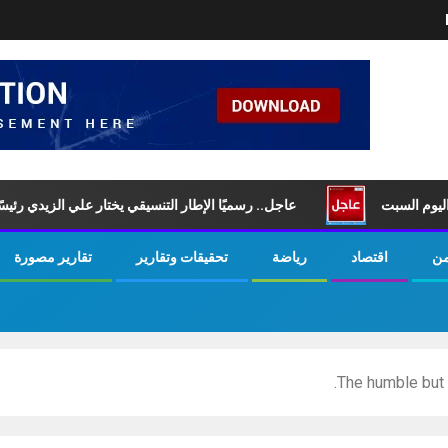
بت
عاجل.. رسميًا الإطار التنسيقي يختار علي الزيدي رئيسًا لمجلس 
من
اقتصاد
رياضة
تحقيقات وتقارير
تقارير مصورة
The humble but 