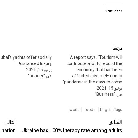
معجب بهذه:
مرتبط
ubai’s yachts offer socially
A report says, “Tourism will
distanced luxury!
contribute a lot to rebuild the
economy that has been
يونيو 15, 2021
affected adversely due to
في "header"
pandemic in the days to come”.
يونيو 15, 2021
في "Business"
world
foods
bagel
Tags:
السابق
التالي
 nation.
Ukraine has 100% literacy rate among adults.