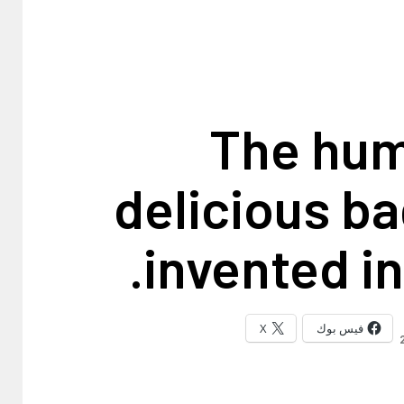
The hum
delicious b
invented in
فيس بوك
X