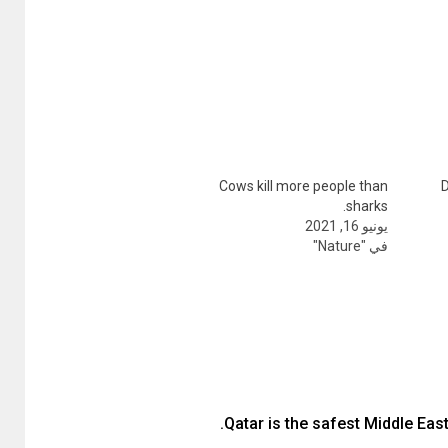
Cows kill more people than
D
sharks.
يونيو 16, 2021
في "Nature"
Qatar is the safest Middle East