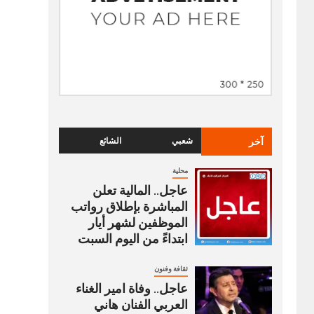
آخر
شعبي
الشائع
محلية
عاجل.. المالية تعلن
المباشرة بإطلاق رواتب
‏الموظفين لشهر أيار
ابتداءً من اليوم السبت
ثقافة وفنون
عاجل.. وفاة امير الغناء
العربي الفنان هاني