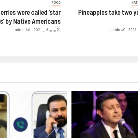
FOOD
NAT
erries were called ‘star
Pineapples take two y
es’ by Native Americans.
admin
يونيو 16, 2021
admin