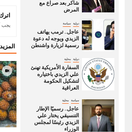
شاكر بعد صراع مع
المرض
اترك 
دولية
سياسة
يجب أ
عاجل.. ترمب يهاتف
الزيدي ويوجه له دعوة
رسمية لزيارة واشنطن
المزيد
دولية
محلية
السفارة الأمريكية تهنئ
علي الزيدي باختياره
لتشكيل الحكومة
العراقية
سياسة
محلية
عاجل.. رسميًا الإطار
التنسيقي يختار علي
الزيدي رئيسًا لمجلس
الوزراء