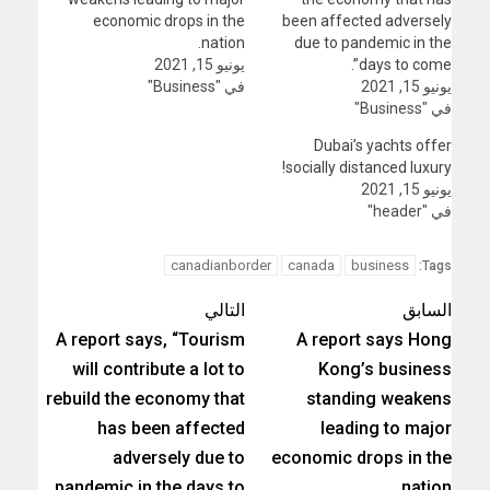
economic drops in the
been affected adversely
nation.
due to pandemic in the
days to come”.
يونيو 15, 2021
يونيو 15, 2021
في "Business"
في "Business"
Dubai’s yachts offer
socially distanced luxury!
يونيو 15, 2021
في "header"
canadianborder
canada
business
Tags:
السابق
التالي
A report says, “Tourism
A report says Hong
will contribute a lot to
Kong’s business
rebuild the economy that
standing weakens
has been affected
leading to major
adversely due to
economic drops in the
pandemic in the days to
nation.