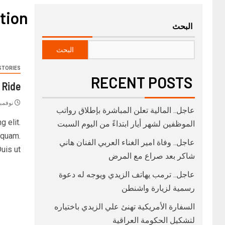
tion
البحث
البحث
STORIES
RECENT POSTS
 Ride
نوفمبر 19, 1
عاجل.. المالية تعلن المباشرة بإطلاق رواتب
 elit.
‏الموظفين لشهر أيار ابتداءً من اليوم السبت
a quam.
عاجل.. وفاة امير الغناء العربي الفنان هاني
uis ut...
شاكر بعد صراع مع المرض
عاجل.. ترمب يهاتف الزيدي ويوجه له دعوة
رسمية لزيارة واشنطن
السفارة الأمريكية تهنئ علي الزيدي باختياره
لتشكيل الحكومة العراقية