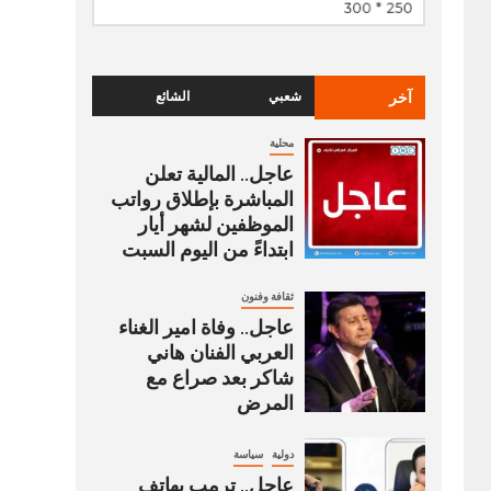
آخر
شعبي
الشائع
محلية
عاجل.. المالية تعلن
المباشرة بإطلاق رواتب
‏الموظفين لشهر أيار
ابتداءً من اليوم السبت
ثقافة وفنون
عاجل.. وفاة امير الغناء
العربي الفنان هاني
شاكر بعد صراع مع
المرض
دولية
سياسة
عاجل.. ترمب يهاتف