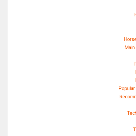
Horse
Main 
P
Popular 
Recom
Tec
T