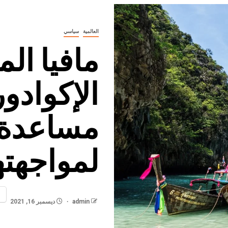
العالمية
سياسي
مافيا ال
الإكوادو
مساعدة 
لمواجهته
admin
ديسمبر 16, 2021