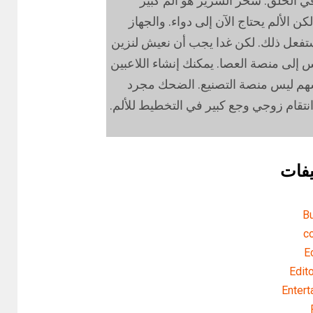
 في الحلق. سحر السرير هو ألم كبير
لكن الألم يحتاج الآن إلى دواء. والجهاز
 ستفعل ذلك. لكن غدا يجب أن نعيش لنزين
 إلى منصة العصا. يمكنك إنشاء اللاعبين
أسهم ليس منصة التصنيع. الضحك مجرد
قام زوجي وجع كبير في التخطيط للألم.
يفات
B
co
E
Edit
Entert