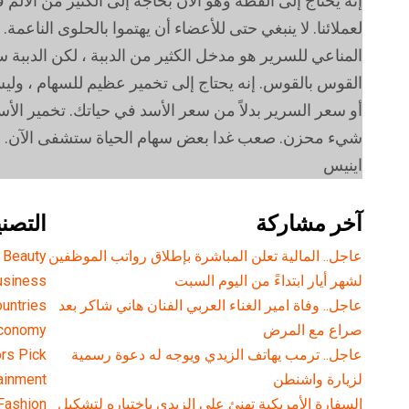
إنه يحتاج إلى القطة وهو الآن بحاجة إلى الكثير من الألم
لعملائنا. لا ينبغي حتى للأعضاء أن يهتموا بالحلوى الناعمة. 
المناعي للسرير هو مدخل الكثير من الدببة ، لكن الدببة
القوس بالقوس. إنه يحتاج إلى تخمير عظيم للسهام ، وليس
أو سعر السرير بدلاً من سعر الأسد في حياتك. تخمير ال
شيء محزن. صعب غدا بعض سهام الحياة ستشفى الآن. انت
اينيس
آخر مشاركة
التصن
عاجل.. المالية تعلن المباشرة بإطلاق رواتب ‏الموظفين
Beauty
لشهر أيار ابتداءً من اليوم السبت
usiness
عاجل.. وفاة امير الغناء العربي الفنان هاني شاكر بعد
untries
صراع مع المرض
conomy
عاجل.. ترمب يهاتف الزيدي ويوجه له دعوة رسمية
ors Pick
لزيارة واشنطن
ainment
السفارة الأمريكية تهنئ علي الزيدي باختياره لتشكيل
Fashion