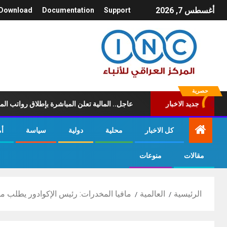
أغسطس 7, 2026
Download
Documentation
Support
حصرية
جديد الاخبار
مع المرض
عاجل.. المالية تعلن المباشرة بإطلاق رواتب ‏الموظفين لشه
كل الاخبار
محلية
دولية
سياسة
أ
مقالات
منوعات
الرئيسية
العالمية
مافيا المخدرات: رئيس الإكوادور يطلب مس