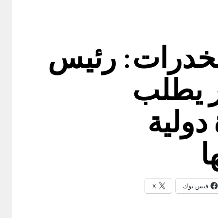
مخدرات: رئيس
ر يطلب
دولية
ا
فيس بوك
X